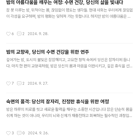
밤의 아름다움을 깨우는 여정: 수면 건강, 당신의 삶을 빛내다
이루는 당신을 위한 밤의 왈츠, 어떻게 시작할까요?밤의 왈츠를 위한 첫걸음은 바로
글 내용
수면 환경 개선입니다. 침실은 숙면을 위한 성역..
잠 못 이루는 밤, 뒤척이는 몸, 끊임없이 맴도는 생각들. 현대 사회는 우리에게 끊임없
이 각성을 요구하며, 밤의 평화는 잊혀져 가는 듯합니다. 하지만 밤의 아름다움은 단
순히 휴식을 넘어, 우리 삶의 근본적인 에너지를 채우는 시간입니다. 수면 건강은 단
순히 잠자는 시간을 넘어, 우리의 삶을 더욱 풍요롭게 만드는 중요한 열쇠입니다.깊
작성시간
6
2
2024. 9. 28.
은 밤, 펼쳐지는 신비로운 세계: 수면의 중요성수면은 마치 밤하늘의 별처럼, 우리 삶
의 어둠 속에서 빛을 발하는 존재입니다. 깊은 잠은 우리 몸과 마음을 재충전하고, 낮
동안의 피로를 풀어줍니다.잠자는 동안 우리 뇌는 하루 동안 축적된 정보를 정리하
밤의 교향곡, 당신의 수면 건강을 위한 연주
고, 기억을 강화합니다. 새로운 지식을 습득하고, 창의적인 아이디어를 떠올리는 데
글 내용
필수적인 역할을 수행합니다.면역 체계는 잠자는 동안..
깊어가는 밤, 도시의 불빛은 잠잠해지고, 고요한 정적 속에서 당신은 잠자리에 듭니
다. 마치 한 편의 교향곡처럼, 밤은 당신의 몸과 마음을 이완시키고, 깊은 휴식을 선사
합니다. 하지만 이 아름다운 밤의 교향곡이 때로는 불협화음을 내기도 합니다. 잦은
불면증, 숙면을 방해하는 잡념들, 깨어나도 개운하지 못한 피로감이 당신을 괴롭히는
작성시간
7
2
2024. 9. 27.
건 아닌가요?오늘은 당신의 수면 건강을 위한 연주, 밤의 교향곡을 더욱 아름답게 만
들 수 있는 방법들을 함께 알아보겠습니다.밤의 교향곡, 당신의 수면 건강을 위한 첫
번째 악장: 규칙적인 생활수면 건강의 기초는 바로 규칙적인 생활입니다. 마치 오케
숙면의 품격: 당신의 잠자리, 진정한 휴식을 위한 여정
스트라의 지휘자처럼, 일상의 리듬을 조절하여 몸과 마음의 균형을 맞춰야 합니다.매
글 내용
일 같은 시간에 잠자리에 들고 일어나는 습관을 들이면,..
밤은 하루의 피로를 씻고 새로운 활력을 채우는 소중한 시간입니다 잠은 단순히 몸을
쉬게 하는 것이 아니라, 우리의 뇌와 신체가 재충전하고 회복하는 필수적인 과정입니
다 하지만 현대 사회는 끊임없는 스트레스와 불규칙적인 생활 패턴으로 인해 많은 사
람들이 숙면을 취하는 데 어려움을 겪고 있습니다숙면, 왜 중요할까요?충분한 수면
작성시간
3
0
2024. 9. 26.
은 단순히 피로 해소를 넘어 우리 삶의 전반적인 질을 향상시키는 데 중요한 역할을