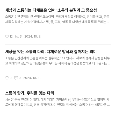
주요 글 목록
세상과 소통하는 다채로운 언어: 소통의 본질과 그 중요성
글 내용
소통은 인간 존재의 근본적인 요소이며, 우리가 세상을 이해하고, 관계를 맺고, 공동
체를 형성하는 데 필수적입니다. 말, 글, 표정, 행동 등 다양한 매체를 통해 우리는 생
각, 감정, 정보를 주고받으며 서로 연결됩니다. 이 글에서는 소통의 본질과 그 중요성
을 다각적으로 살펴보고, 효과적인 소통을 위한 몇 가지 지침을 제시하고자 합니다.
작성시간
12
3
2024. 10. 9.
소통의 다양한 얼굴들: 언어, 비언어, 문화소통은 단순히 말이나 글로만 이루어지는
것이 아닙니다. 우리는 의식적이든 무의식적이든 다양한 방법으로 생각과 감정을 표
현하며 소통합니다.언어적 소통은 말, 글, 수화 등을 통해 이루어지는 의사 전달 방식
세상을 잇는 소통의 다리: 다채로운 방식과 깊어지는 의미
입니다. 명확한 의미를 전달하고 논리적인 사고를 표현하는 데 유용합니다. 비언어적
글 내용
소통은 표정, 몸짓, 목소리 톤, 공간 거리 등을 ..
소통은 인간관계의 근본을 이루는 필수적인 요소입니다. 서로의 생각과 감정을 나누
고 이해하며 공감하는 과정을 통해 우리는 사회적 유대감을 형성하고 더 나은 세상을
만들어갈 수 있습니다. 오늘날 소통은 단순히 정보를 전달하는 수준을 넘어, 상호작
용, 공감, 공동체 형성, 나아가 사회 변화를 이끌어내는 강력한 도구로 자리매김했습
작성시간
0
0
2024. 10. 8.
니다.언어를 넘어선 소통의 다양한 형태소통은 언어라는 매개체를 통해 이루어지는
경우가 많지만, 언어만이 소통의 유일한 방식은 아닙니다. 비언어적 소통은 시각, 청
각, 촉각 등 다양한 감각을 통해 정보를 전달하고 이해하는 방식입니다. 예술 작품, 음
소통의 향기, 우리를 잇는 다리
악, 춤은 각자의 언어로 감정과 생각을 표현하며 사람들에게 깊은 공감과 영감을 불
글 내용
어넣습니다. 또한, 눈빛, 표정, 제스처는 때로는 언어보다 더..
세상은 온통 연결되어 있다. 마치 거대한 거미줄처럼, 우리는 수많은 실로 엮여져 서
로에게 영향을 미치고, 함께 성장한다. 이 연결의 핵심에는 '소통'이라는 아름다운 꽃
이 피어난다.소통, 관계의 씨앗을 뿌리다소통은 단순히 말을 주고받는 행위를 넘어선
다. 그것은 서로의 마음을 나누고, 이해하며, 공감하는 과정이다. 마치 척박한 땅에 떨