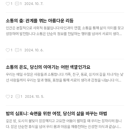
작성시간
1
1
2024. 10. 7.
어진 씨앗처럼, 소통은 관계의 씨앗을 뿌리고, 그 씨앗이 자라나 튼튼한 나무로 성장
하게 한다.가족, 친구, 동료, 연인, 우리는 다양한 관계 속에서 소통하며 살아간다. 따
뜻한 햇살처럼 부드러운 말 한마디는 닫힌 마음을 열고, 시원한 빗줄기처럼 솔직한
소통의 춤: 관계를 엮는 아름다운 리듬
대화는 오해를 씻어낸다.공감의 언어, 소통의 꽃을 피우다진정한 소통은 상대방의 입
글 내용
장에서 생각하고, 그의 감정을 이해하려는 노력에서..
인간은 본질적으로 사회적 동물입니다 타인과의 연결, 소통을 통해 삶의 의미를 찾고
성장하며 발전합니다 소통은 단순히 정보를 전달하는 행위를 넘어서 서로의 생각과
감정을 공유하고 이해하며 공감하는 과정입니다 이는 마치 아름다운 춤과 같습니다
서로 다른 움직임과 표현이 조화롭게 어우러져 하나의 아름다운 그림을 만들어내듯
작성시간
1
1
2024. 10. 6.
이, 소통은 서로 다른 개인들이 각자의 개성과 생각을 드러내고 서로에게 영향을 주
고받으며 관계를 쌓아가는 과정입니다소통의 리듬: 다양한 박자와 멜로디소통은 단
순히 일방적인 전달이 아니라, 주고받는 상호작용입니다 마치 춤이 끊임없이 변화하
소통의 온도, 당신의 이야기는 어떤 색깔인가요
는 리듬과 멜로디로 이루어지듯, 소통 또한 다양한 형태와 방식으로 이루어집니다 때
글 내용
로는 격렬한 춤사위처럼 열정적이고 직접적인 소통이 필요할 때도 있고, 때로는 부..
우리는 매일 수많은 사람들과 소통합니다 가족, 친구, 동료, 심지어 길을 지나가는 낯
선 사람들까지 우리는 말과 행동, 표정을 통해 서로의 생각과 감정을 나눕니다 이러
한 소통은 우리 삶의 중요한 부분을 차지하며, 때로는 즐거움을, 때로는 힘겨움을 안
겨줍니다소통의 다채로운 스펙트럼소통은 단순히 정보를 전달하는 행위를 넘어 우
작성시간
2
1
2024. 10. 5.
리가 세상을 이해하고, 관계를 맺고, 성장하는 데 중요한 역할을 합니다 서로의 이야
기를 나누고, 공감하며, 다름을 인정하는 과정을 통해 우리는 더 풍요로운 삶을 살아
갈 수 있습니다 하지만 소통은 언제나 긍정적인 것만은 아닙니다 오해, 갈등, 상처는
밤의 심포니: 숙면을 위한 여정, 당신의 삶을 바꾸는 마법
소통 과정에서 발생할 수 있는 불가피한 현실입니다소통의 온도를 높이는 방법긍정
글 내용
적이고 건강한 소통을 위해 우리는 몇 가지 노력을 기울일 필요가 ..
깊은 밤, 도시의 불빛이 잠잠해지고 고요한 어둠이 펼쳐질 때 우리는 잠자리에 듭니
다. 잠은 단순한 휴식을 넘어 우리 몸과 마음을 재충전하는 신성한 의식과 같습니다.